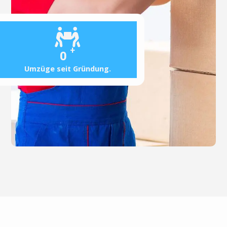
+
0
Umzüge seit Gründung.