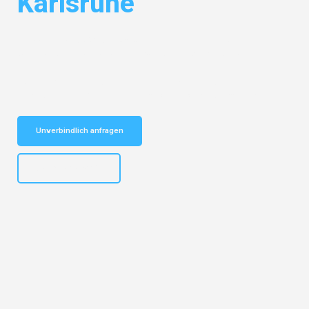
Karlsruhe
Entdecken Sie das
#1 Umzugsunternehmen in Karlsruhe
– Ihr
vertrauenswürdiger Begleiter für Seniorenumzug Karlsruhe!
Schnelle Antwort in garantiert unter 2 Minuten: Jetzt
unverbindlichen Seniorenumzug-Kostenvoranschlag erhalten!
Unverbindlich anfragen
+4915792653318