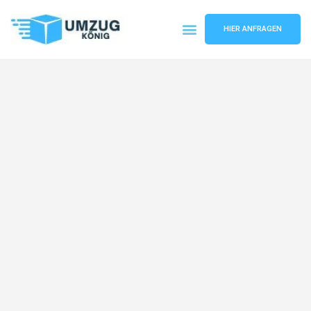
HIER ANFRAGEN
Umzugsunternehmen Karlsruhe
Umzugsservice Karlsruhe