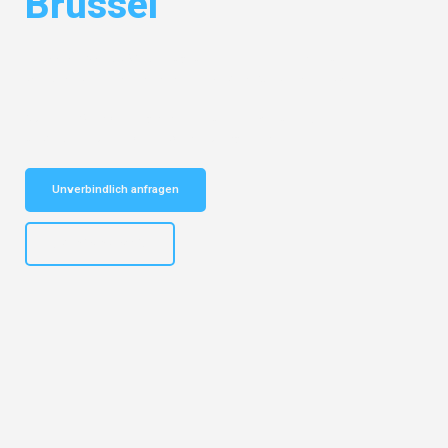
Brüssel
Entdecken Sie das
#1 Umzugsunternehmen in Karlsruhe
– Ihr
vertrauenswürdiger Begleiter für Umzüge Karlsruhe Brüssel!
Schnelle Antwort in garantiert unter 2 Minuten: Jetzt
unverbindlichen Kostenvoranschlag erhalten!
Unverbindlich anfragen
+4915792653318