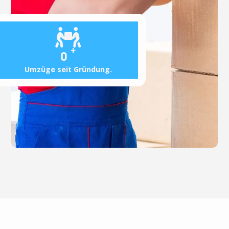
+
0
Umzüge seit Gründung.