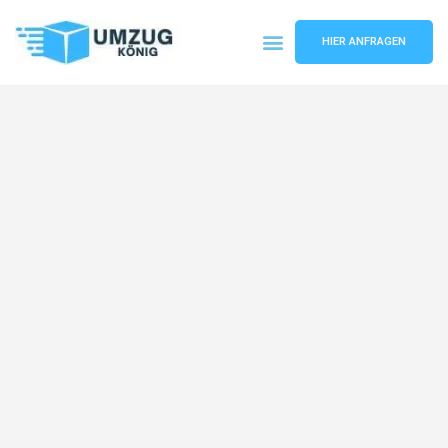
HIER ANFRAGEN
Umzugsunternehmen Karlsruhe
Umzugsservice Karlsruhe