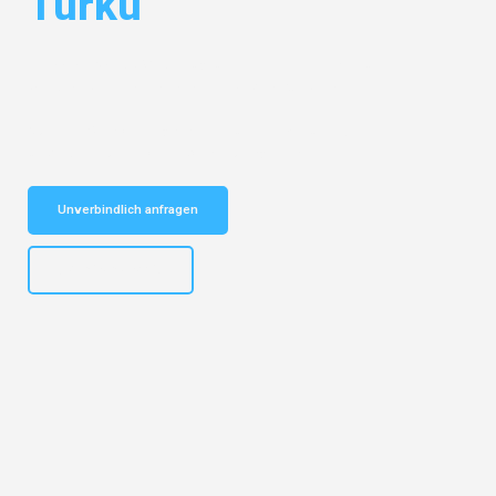
Turku
Entdecken Sie das
#1 Umzugsunternehmen in Karlsruhe
– Ihr
vertrauenswürdiger Begleiter für Umzüge Karlsruhe Turku!
Schnelle Antwort in garantiert unter 2 Minuten: Jetzt
unverbindlichen Kostenvoranschlag erhalten!
Unverbindlich anfragen
+4915792653318