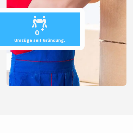
+
0
Umzüge seit Gründung.