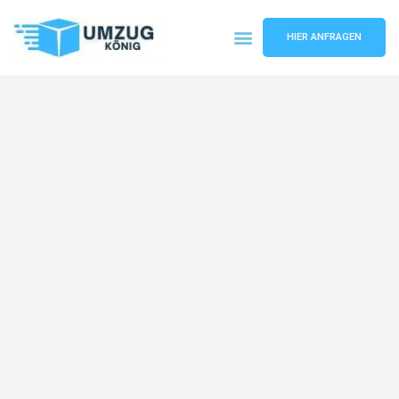
HIER ANFRAGEN
Umzugsunternehmen Karlsruhe
Umzugsservice Karlsruhe