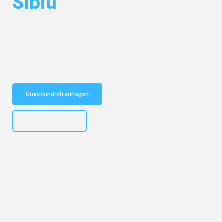
Sibiu
Entdecken Sie das
#1 Umzugsunternehmen in Karlsruhe
– Ihr
vertrauenswürdiger Begleiter für Umzüge Karlsruhe Sibiu!
Schnelle Antwort in garantiert unter 2 Minuten: Jetzt
unverbindlichen Kostenvoranschlag erhalten!
Unverbindlich anfragen
+4915792653318