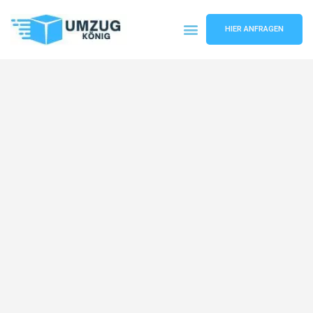
HIER ANFRAGEN
Umzugsunternehmen Karlsruhe
Umzugsservice Karlsruhe