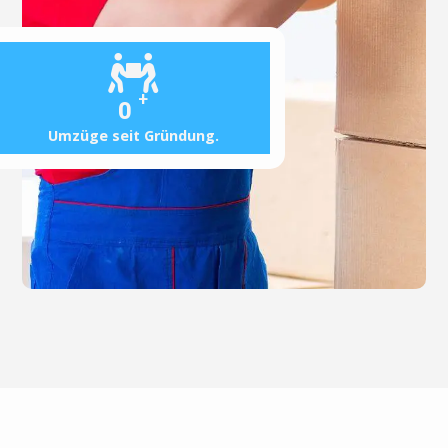
+
0
Umzüge seit Gründung.