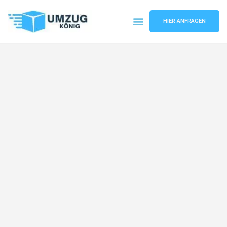
HIER ANFRAGEN
Umzugsunternehmen Karlsruhe
Umzugsservice Karlsruhe