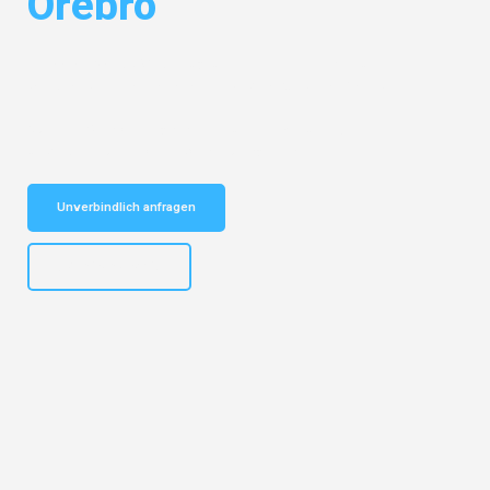
Örebro
Entdecken Sie das
#1 Umzugsunternehmen in Karlsruhe
– Ihr
vertrauenswürdiger Begleiter für Umzüge Karlsruhe Örebro!
Schnelle Antwort in garantiert unter 2 Minuten: Jetzt
unverbindlichen Kostenvoranschlag erhalten!
Unverbindlich anfragen
+4915792653318