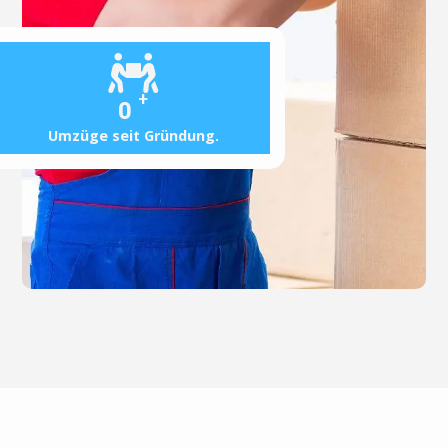
+
0
Umzüge seit Gründung.