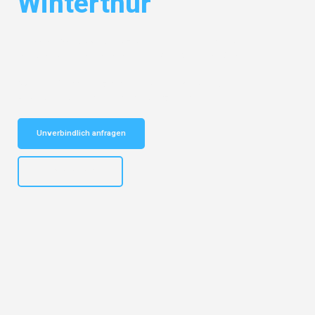
Winterthur
Entdecken Sie das
#1 Umzugsunternehmen in Karlsruhe
– Ihr
vertrauenswürdiger Begleiter für Umzüge Karlsruhe Winterthur!
Schnelle Antwort in garantiert unter 2 Minuten: Jetzt
unverbindlichen Kostenvoranschlag erhalten!
Unverbindlich anfragen
+4915792653318