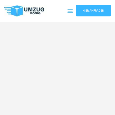
HIER ANFRAGEN
Umzugsunternehmen Karlsruhe
Umzugsservice Karlsruhe