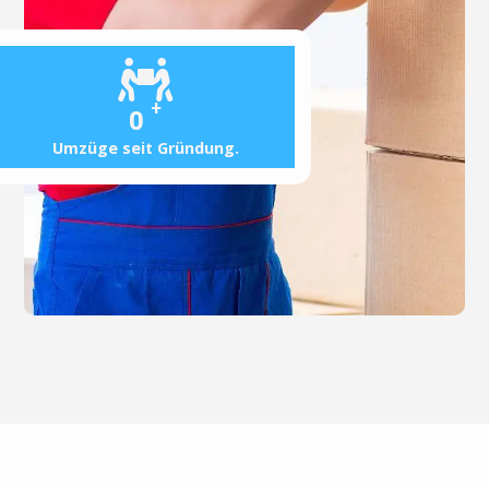
+
0
Umzüge seit Gründung.