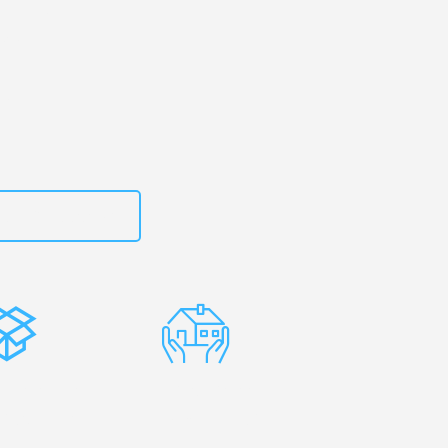
uhe
– Ihr
ncevo!
zt
15792653318
stenlose
Erfahrene
rpackung
Umzugsprofis