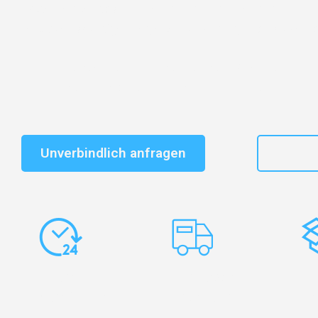
Entdecken Sie das
#1 Umzugsunternehmen in Karlsr
vertrauenswürdiger Begleiter für Umzüge Karlsruhe Pa
Schnelle Antwort in garantiert unter 2 Minuten: Jet
unverbindlichen Kostenvoranschlag erhalten!
Unverbindlich anfragen
+49
Express-
Europaweite
Ko
Abwicklung
Transporte
Ve