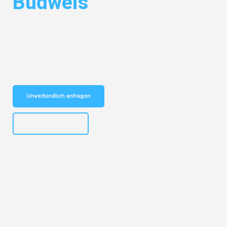
Budweis
Entdecken Sie das
#1 Umzugsunternehmen in Karlsruhe
– Ihr
vertrauenswürdiger Begleiter für Umzüge Karlsruhe Budweis!
Schnelle Antwort in garantiert unter 2 Minuten: Jetzt
unverbindlichen Kostenvoranschlag erhalten!
Unverbindlich anfragen
+4915792653318