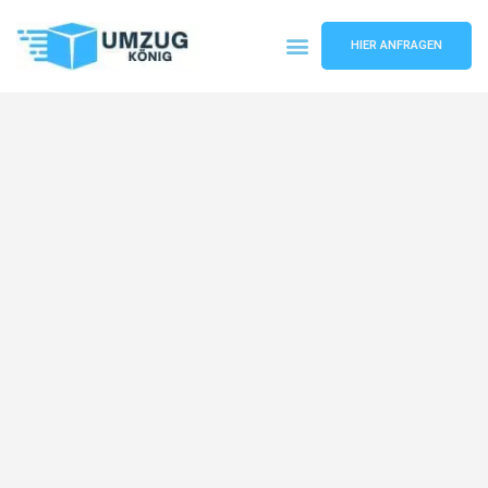
HIER ANFRAGEN
Umzugsunternehmen Karlsruhe
Umzugsservice Karlsruhe