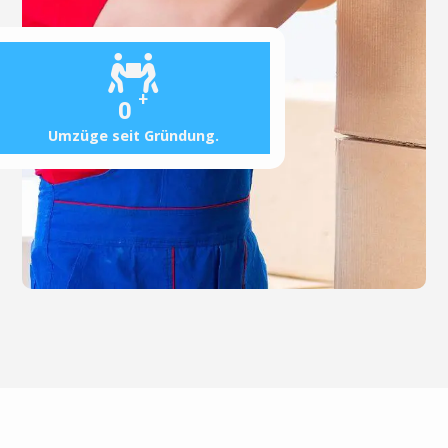
+
0
Umzüge seit Gründung.