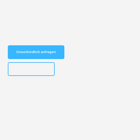
Entdecken Sie das
#1 Umzugsunternehmen in Karlsruhe
– Ihr
vertrauenswürdiger Begleiter für Umzüge Karlsruhe Pécs!
Schnelle Antwort in garantiert unter 2 Minuten: Jetzt
unverbindlichen Kostenvoranschlag erhalten!
Unverbindlich anfragen
+4915792653318