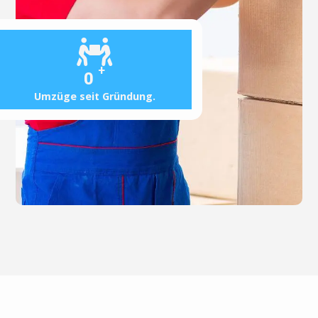
+
0
Umzüge seit Gründung.