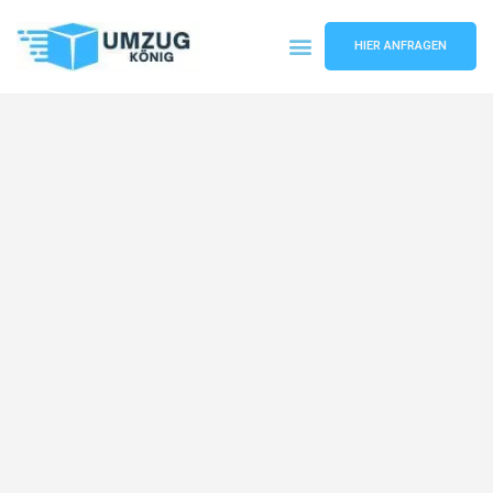
HIER ANFRAGEN
Umzugsunternehmen Karlsruhe
Umzugsservice Karlsruhe