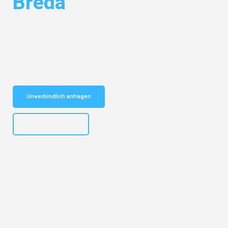
Breda
Entdecken Sie das
#1 Umzugsunternehmen in Karlsruhe
– Ihr
vertrauenswürdiger Begleiter für Umzüge Karlsruhe Breda!
Schnelle Antwort in garantiert unter 2 Minuten: Jetzt
unverbindlichen Kostenvoranschlag erhalten!
Unverbindlich anfragen
+4915792653318