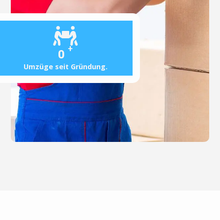
+
0
Umzüge seit Gründung.