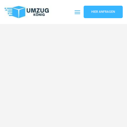
HIER ANFRAGEN
Umzugsunternehmen Karlsruhe
Umzugsservice Karlsruhe