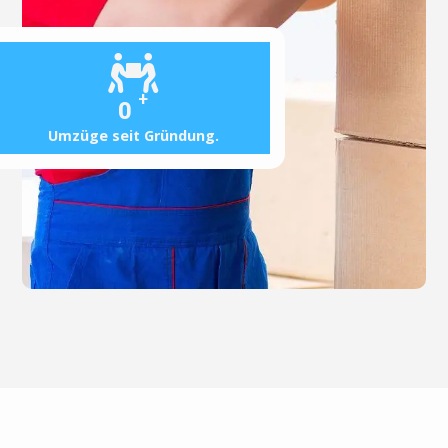
+
0
Umzüge seit Gründung.