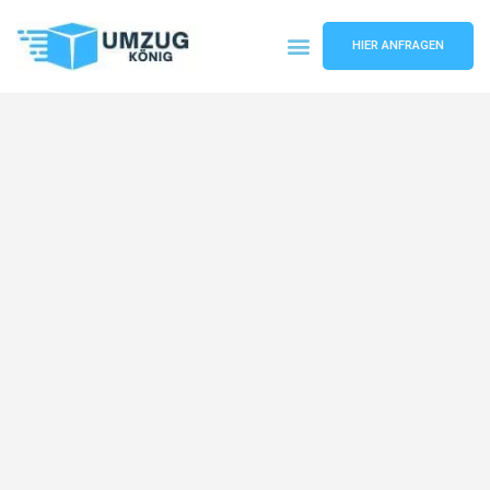
HIER ANFRAGEN
Umzugsunternehmen Karlsruhe
Umzugsservice Karlsruhe