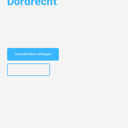
Dordrecht
Entdecken Sie das
#1 Umzugsunternehmen in Karlsruhe
– Ihr
vertrauenswürdiger Begleiter für Umzüge Karlsruhe Dordrecht!
Schnelle Antwort in garantiert unter 2 Minuten: Jetzt
unverbindlichen Kostenvoranschlag erhalten!
Unverbindlich anfragen
+4915792653318