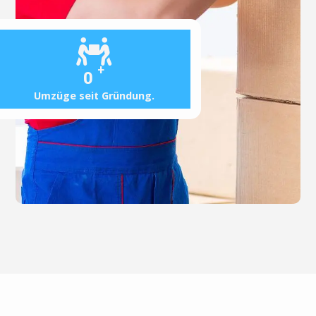
+
0
Umzüge seit Gründung.