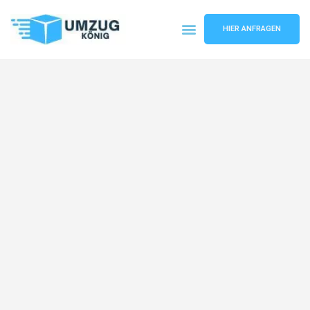
HIER ANFRAGEN
Umzugsunternehmen Karlsruhe
Umzugsservice Karlsruhe