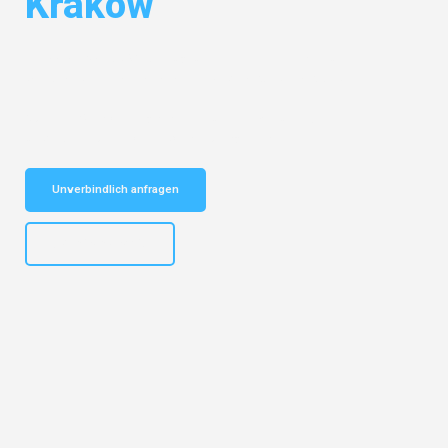
Kraków
Entdecken Sie das
#1 Umzugsunternehmen in Karlsruhe
– Ihr
vertrauenswürdiger Begleiter für Umzüge Karlsruhe Kraków!
Schnelle Antwort in garantiert unter 2 Minuten: Jetzt
unverbindlichen Kostenvoranschlag erhalten!
Unverbindlich anfragen
+4915792653318