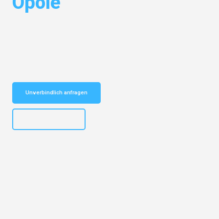
Opole
Entdecken Sie das
#1 Umzugsunternehmen in Karlsruhe
– Ihr
vertrauenswürdiger Begleiter für Umzüge Karlsruhe Opole!
Schnelle Antwort in garantiert unter 2 Minuten: Jetzt
unverbindlichen Kostenvoranschlag erhalten!
Unverbindlich anfragen
+4915792653318