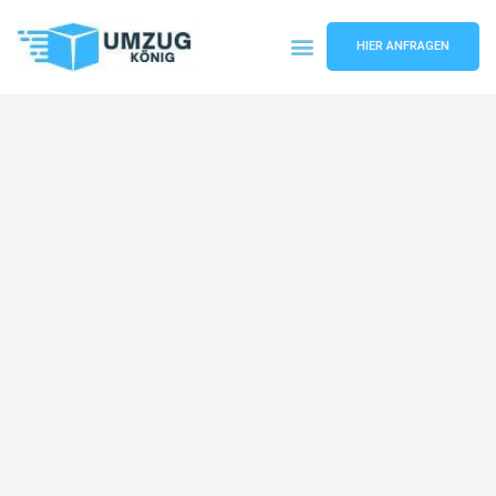
HIER ANFRAGEN
Umzugsunternehmen Karlsruhe
Umzugsservice Karlsruhe