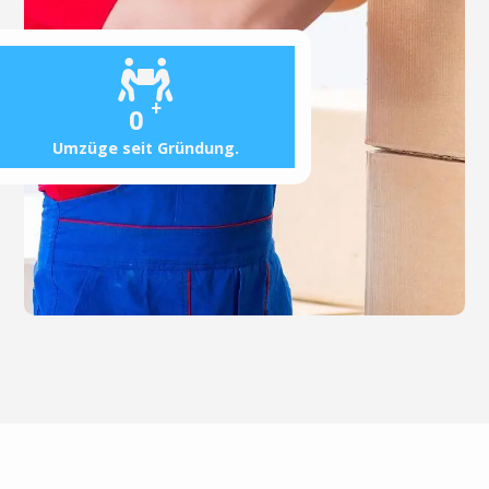
+
0
Umzüge seit Gründung.