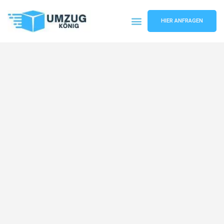
HIER ANFRAGEN
Umzugsunternehmen Karlsruhe
Umzugsservice Karlsruhe