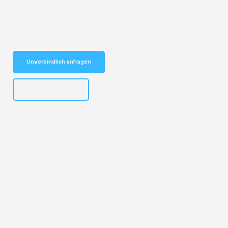
vertrauenswürdiger Begleiter für Umzüge Karlsruhe Burgas!
Schnelle Antwort in garantiert unter 2 Minuten: Jetzt
unverbindlichen Kostenvoranschlag erhalten!
Unverbindlich anfragen
+4915792653318