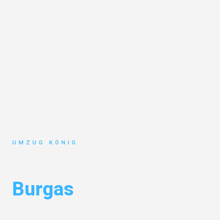
UMZUG KÖNIG
Umzug Karlsruhe
Burgas
Entdecken Sie das
#1 Umzugsunternehmen in Karlsruhe
– Ihr