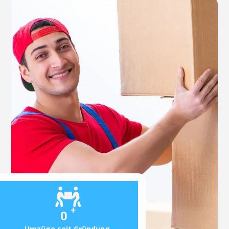
+
0
Umzüge seit Gründung.