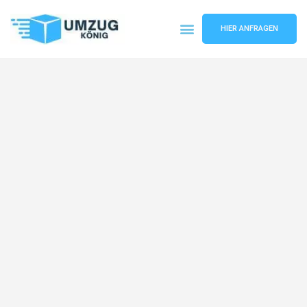
HIER ANFRAGEN
Umzugsunternehmen Karlsruhe
Umzugsservice Karlsruhe