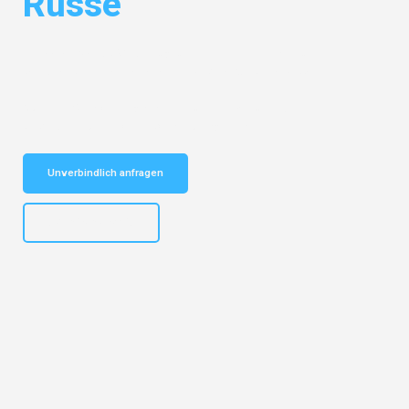
Russe
Entdecken Sie das
#1 Umzugsunternehmen in Karlsruhe
– Ihr
vertrauenswürdiger Begleiter für Umzüge Karlsruhe Russe!
Schnelle Antwort in garantiert unter 2 Minuten: Jetzt
unverbindlichen Kostenvoranschlag erhalten!
Unverbindlich anfragen
+4915792653318