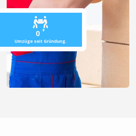
+
0
Umzüge seit Gründung.