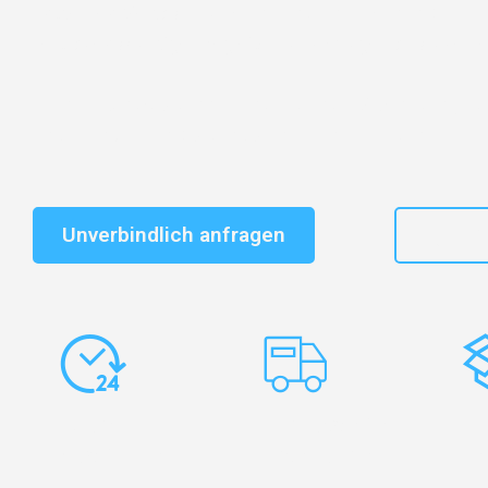
Entdecken Sie das
#1 Umzugsunternehmen in Karlsr
vertrauenswürdiger Begleiter für Umzüge Karlsruhe Pe
Schnelle Antwort in garantiert unter 2 Minuten: Jet
unverbindlichen Kostenvoranschlag erhalten!
Unverbindlich anfragen
+49
Express-
Europaweite
Ko
Abwicklung
Transporte
Ve