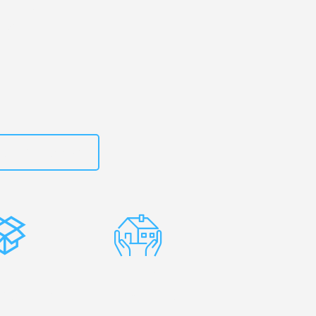
uhe
– Ihr
rnik!
zt
15792653318
stenlose
Erfahrene
rpackung
Umzugsprofis