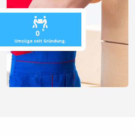
+
0
Umzüge seit Gründung.