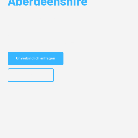
Aberdeenshire
Entdecken Sie das
#1 Umzugsunternehmen in Karlsruhe
– Ihr
vertrauenswürdiger Begleiter für Umzüge Karlsruhe Aberdeenshire!
Schnelle Antwort in garantiert unter 2 Minuten: Jetzt
unverbindlichen Kostenvoranschlag erhalten!
Unverbindlich anfragen
+4915792653318