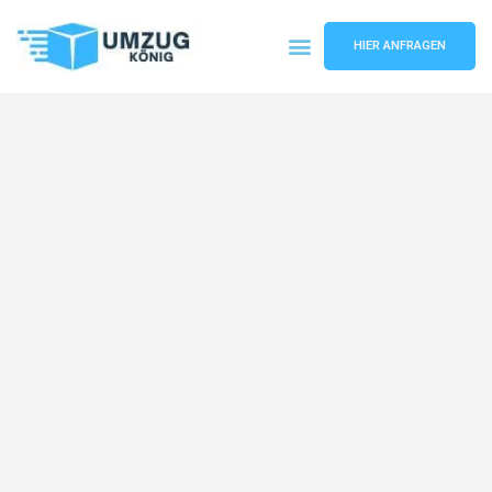
HIER ANFRAGEN
Umzugsunternehmen Karlsruhe
Umzugsservice Karlsruhe