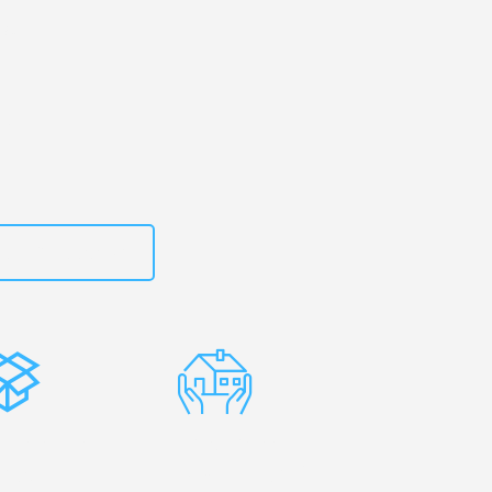
st
zt
15792653318
stenlose
Erfahrene
rpackung
Umzugsprofis