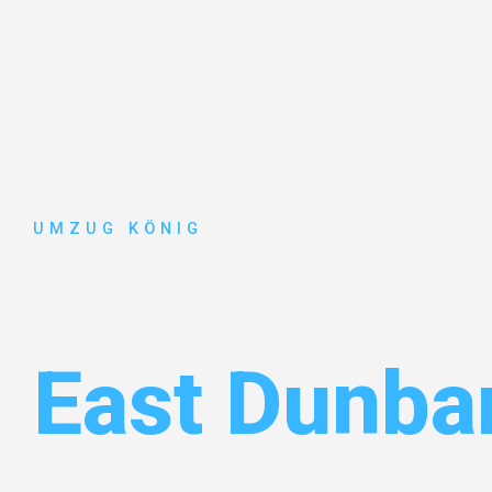
UMZUG KÖNIG
Umzug Karl
East Dunba
Entdecken Sie das
#1 Umzugsunternehmen in Karlsr