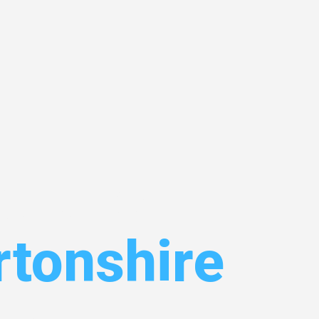
sruhe
rtonshire
uhe
– Ihr