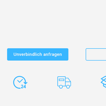
vertrauenswürdiger Begleiter für Umzüge Karlsruhe Ea
Dunbartonshire!
Schnelle Antwort in garantiert unter 2 Minuten: Jet
unverbindlichen Kostenvoranschlag erhalten!
Unverbindlich anfragen
+49
Express-
Europaweite
Ko
Abwicklung
Transporte
Ve