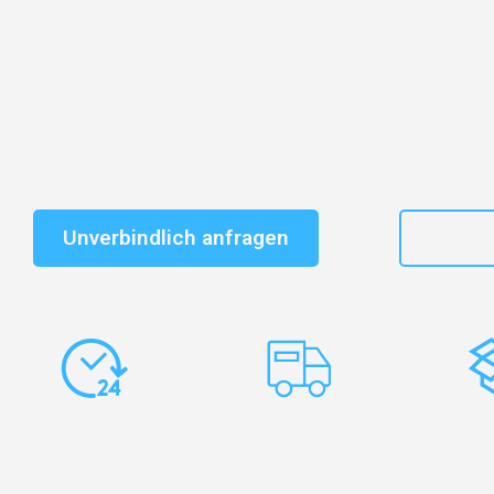
Entdecken Sie das
#1 Umzugsunternehmen in Karlsr
vertrauenswürdiger Begleiter für Umzüge Karlsruhe To
Schnelle Antwort in garantiert unter 2 Minuten: Jet
unverbindlichen Kostenvoranschlag erhalten!
Unverbindlich anfragen
+49
Express-
Europaweite
Ko
Abwicklung
Transporte
Ve