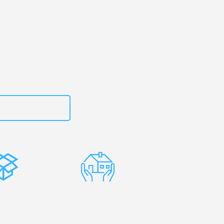
uhe
– Ihr
rbay!
zt
15792653318
stenlose
Erfahrene
rpackung
Umzugsprofis