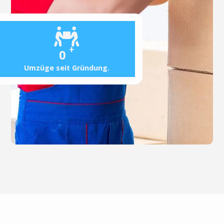
+
0
Umzüge seit Gründung.