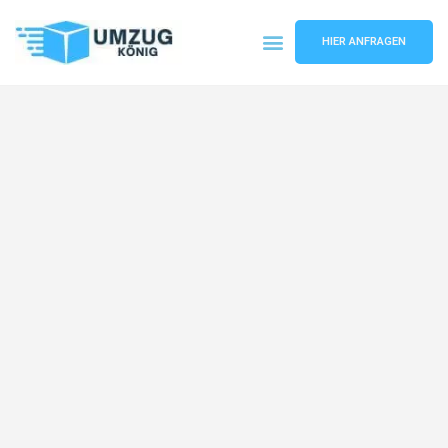
HIER ANFRAGEN
Umzugsunternehmen Karlsruhe
Umzugsservice Karlsruhe