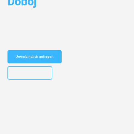
Doboj
Entdecken Sie das
#1 Umzugsunternehmen in Karlsruhe
– Ihr
vertrauenswürdiger Begleiter für Umzüge Karlsruhe Doboj!
Schnelle Antwort in garantiert unter 2 Minuten: Jetzt
unverbindlichen Kostenvoranschlag erhalten!
Unverbindlich anfragen
+4915792653318