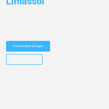
Limassol
Entdecken Sie das
#1 Umzugsunternehmen in Karlsruhe
– Ihr
vertrauenswürdiger Begleiter für Umzüge Karlsruhe Limassol!
Schnelle Antwort in garantiert unter 2 Minuten: Jetzt
unverbindlichen Kostenvoranschlag erhalten!
Unverbindlich anfragen
+4915792653318