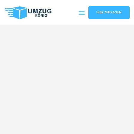
HIER ANFRAGEN
Umzugsunternehmen Karlsruhe
Umzugsservice Karlsruhe