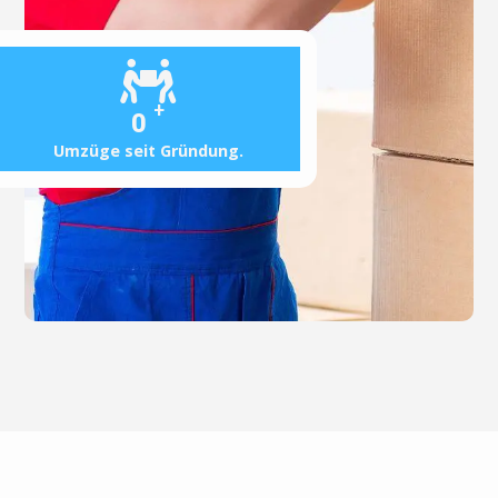
+
0
Umzüge seit Gründung.