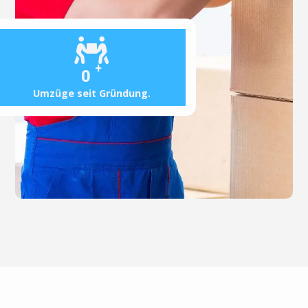
+
0
Umzüge seit Gründung.