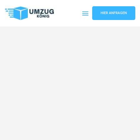
HIER ANFRAGEN
Umzugsunternehmen Karlsruhe
Umzugsservice Karlsruhe