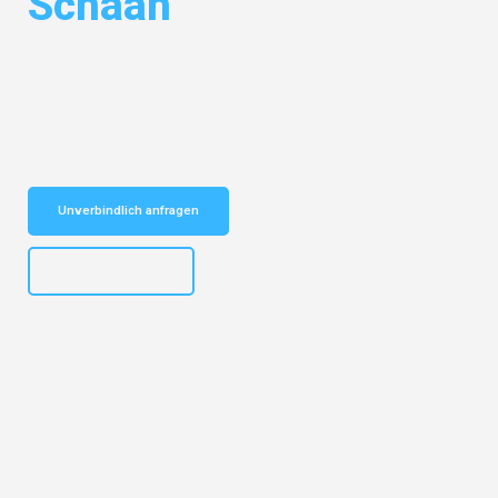
Schaan
Entdecken Sie das
#1 Umzugsunternehmen in Karlsruhe
– Ihr
vertrauenswürdiger Begleiter für Umzüge Karlsruhe Schaan!
Schnelle Antwort in garantiert unter 2 Minuten: Jetzt
unverbindlichen Kostenvoranschlag erhalten!
Unverbindlich anfragen
+4915792653318