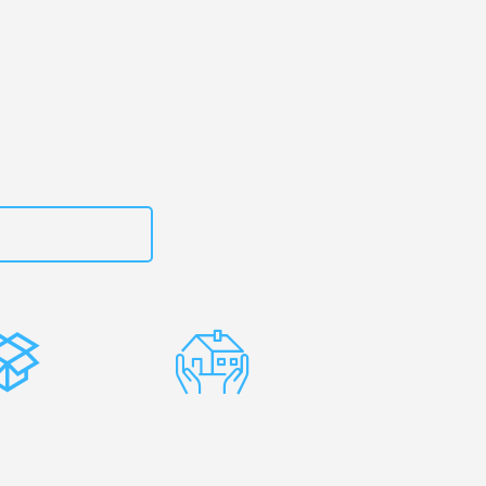
uhe
– Ihr
esançon!
zt
15792653318
stenlose
Erfahrene
rpackung
Umzugsprofis