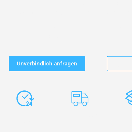
Entdecken Sie das
#1 Umzugsunternehmen in Karlsr
vertrauenswürdiger Begleiter für Umzüge Karlsruhe B
Schnelle Antwort in garantiert unter 2 Minuten: Jet
unverbindlichen Kostenvoranschlag erhalten!
Unverbindlich anfragen
+49
Express-
Europaweite
Ko
Abwicklung
Transporte
Ve