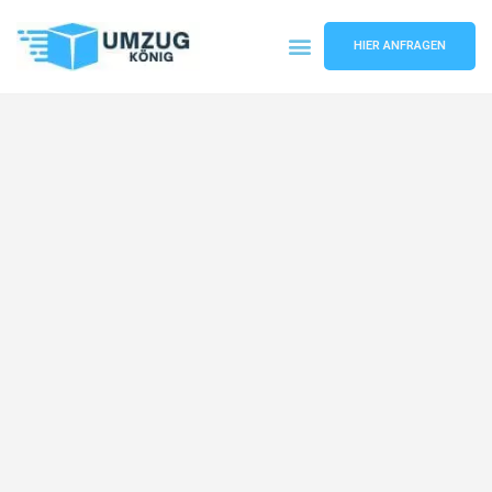
HIER ANFRAGEN
Umzugsunternehmen Karlsruhe
Umzugsservice Karlsruhe