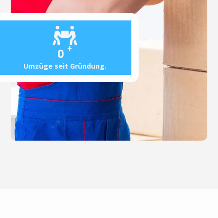
+
0
Umzüge seit Gründung.