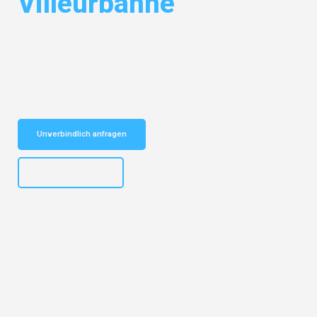
Villeurbanne
Entdecken Sie das
#1 Umzugsunternehmen in Karlsruhe
– Ihr
vertrauenswürdiger Begleiter für Umzüge Karlsruhe Villeurbanne!
Schnelle Antwort in garantiert unter 2 Minuten: Jetzt
unverbindlichen Kostenvoranschlag erhalten!
Unverbindlich anfragen
+4915792653318