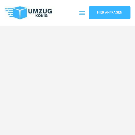
HIER ANFRAGEN
Umzugsunternehmen Karlsruhe
Umzugsservice Karlsruhe