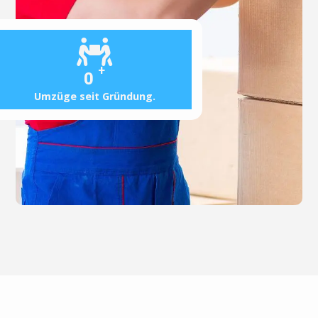
+
0
Umzüge seit Gründung.