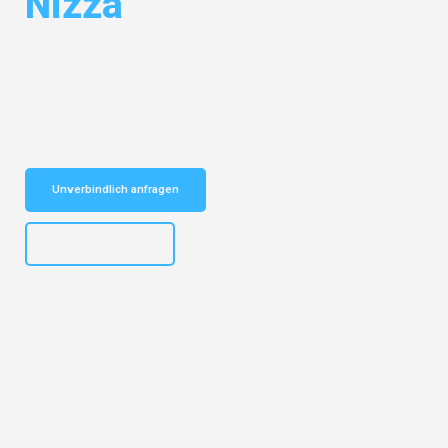
Nizza
Entdecken Sie das
#1 Umzugsunternehmen in Karlsruhe
– Ihr
vertrauenswürdiger Begleiter für Umzüge Karlsruhe Nizza!
Schnelle Antwort in garantiert unter 2 Minuten: Jetzt
unverbindlichen Kostenvoranschlag erhalten!
Unverbindlich anfragen
+4915792653318