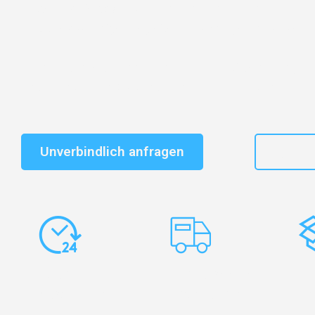
Entdecken Sie das
#1 Umzugsunternehmen in Karlsr
vertrauenswürdiger Begleiter für Umzüge Karlsruhe B
Schnelle Antwort in garantiert unter 2 Minuten: Jet
unverbindlichen Kostenvoranschlag erhalten!
Unverbindlich anfragen
+49
Express-
Europaweite
Ko
Abwicklung
Transporte
Ve