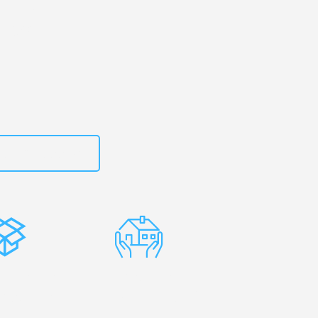
uhe
– Ihr
ologna!
zt
15792653318
stenlose
Erfahrene
rpackung
Umzugsprofis