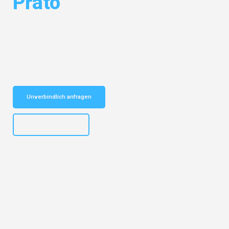
Prato
Entdecken Sie das
#1 Umzugsunternehmen in Karlsruhe
– Ihr
vertrauenswürdiger Begleiter für Umzüge Karlsruhe Prato!
Schnelle Antwort in garantiert unter 2 Minuten: Jetzt
unverbindlichen Kostenvoranschlag erhalten!
Unverbindlich anfragen
+4915792653318