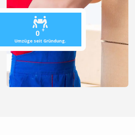
+
0
Umzüge seit Gründung.