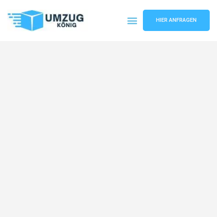
HIER ANFRAGEN
Umzugsunternehmen Karlsruhe
Umzugsservice Karlsruhe