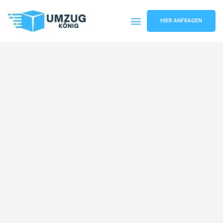
HIER ANFRAGEN
Umzugsunternehmen Karlsruhe
Umzugsservice Karlsruhe