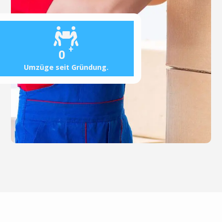
+
0
Umzüge seit Gründung.