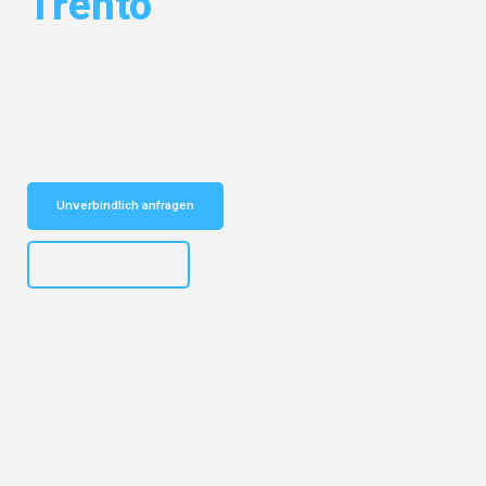
Trento
Entdecken Sie das
#1 Umzugsunternehmen in Karlsruhe
– Ihr
vertrauenswürdiger Begleiter für Umzüge Karlsruhe Trento!
Schnelle Antwort in garantiert unter 2 Minuten: Jetzt
unverbindlichen Kostenvoranschlag erhalten!
Unverbindlich anfragen
+4915792653318