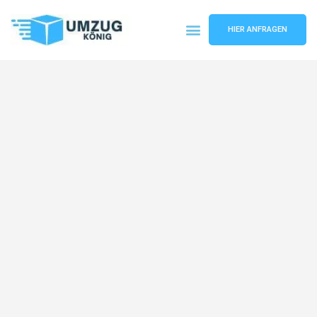
HIER ANFRAGEN
Umzugsunternehmen Karlsruhe
Umzugsservice Karlsruhe