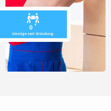
+
0
Umzüge seit Gründung.