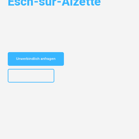
Esch-sur-Alzette
Entdecken Sie das
#1 Umzugsunternehmen in Karlsruhe
– Ihr
vertrauenswürdiger Begleiter für Umzüge Karlsruhe Esch-sur-Alzette!
Schnelle Antwort in garantiert unter 2 Minuten: Jetzt
unverbindlichen Kostenvoranschlag erhalten!
Unverbindlich anfragen
+4915792653318