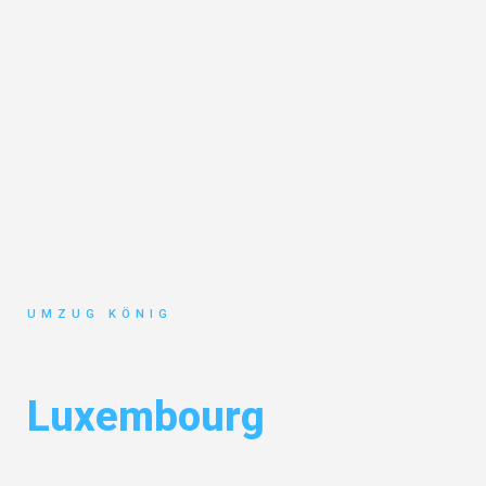
UMZUG KÖNIG
Umzug Karlsruhe
Luxembourg
Entdecken Sie das
#1 Umzugsunternehmen in Karlsruhe
– Ihr