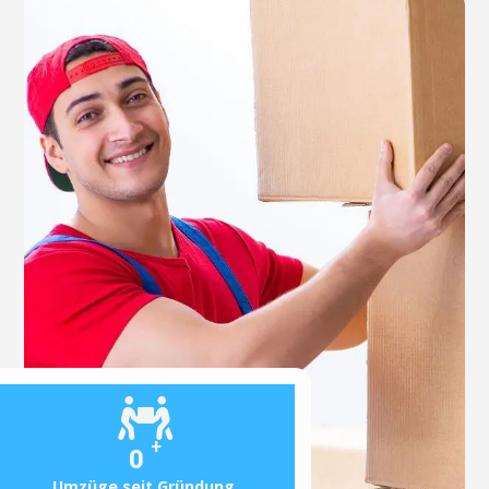
+
0
Umzüge seit Gründung.