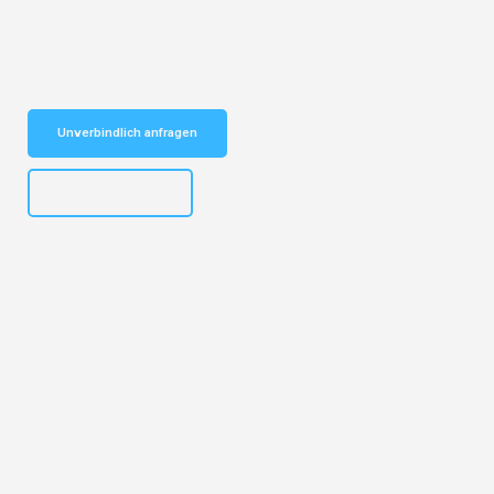
vertrauenswürdiger Begleiter für Umzüge Karlsruhe Luxembourg!
Schnelle Antwort in garantiert unter 2 Minuten: Jetzt
unverbindlichen Kostenvoranschlag erhalten!
Unverbindlich anfragen
+4915792653318