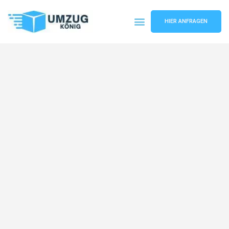
HIER ANFRAGEN
Umzugsunternehmen Karlsruhe
Umzugsservice Karlsruhe