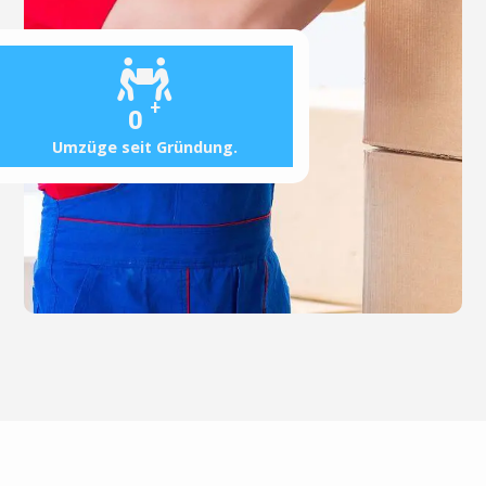
+
0
Umzüge seit Gründung.