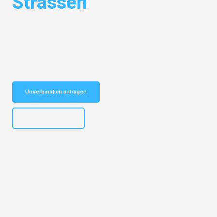
Strassen
Entdecken Sie das
#1 Umzugsunternehmen in Karlsruhe
– Ihr
vertrauenswürdiger Begleiter für Umzüge Karlsruhe Strassen!
Schnelle Antwort in garantiert unter 2 Minuten: Jetzt
unverbindlichen Kostenvoranschlag erhalten!
Unverbindlich anfragen
+4915792653318