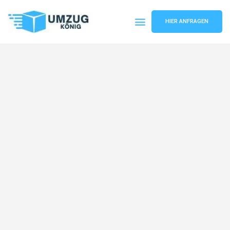
HIER ANFRAGEN
Umzugsunternehmen Karlsruhe
Umzugsservice Karlsruhe