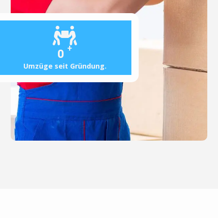
+
0
Umzüge seit Gründung.