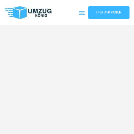
HIER ANFRAGEN
Umzugsunternehmen Karlsruhe
Umzugsservice Karlsruhe