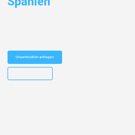
Spanien
Entdecken Sie das
#1 Umzugsunternehmen in Karlsruhe
– Ihr
vertrauenswürdiger Begleiter für Umzüge Karlsruhe Spanien!
Schnelle Antwort in garantiert unter 2 Minuten: Jetzt
unverbindlichen Kostenvoranschlag erhalten!
Unverbindlich anfragen
+4915792653318