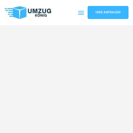
HIER ANFRAGEN
Umzugsunternehmen Karlsruhe
Umzugsservice Karlsruhe