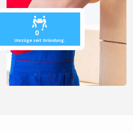
+
0
Umzüge seit Gründung.