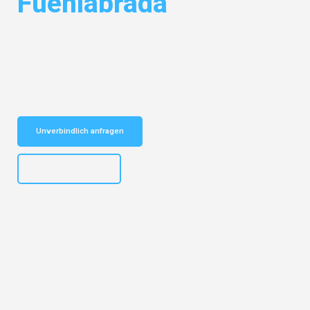
Fuenlabrada
Entdecken Sie das
#1 Umzugsunternehmen in Karlsruhe
– Ihr
vertrauenswürdiger Begleiter für Umzüge Karlsruhe Fuenlabrada!
Schnelle Antwort in garantiert unter 2 Minuten: Jetzt
unverbindlichen Kostenvoranschlag erhalten!
Unverbindlich anfragen
+4915792653318