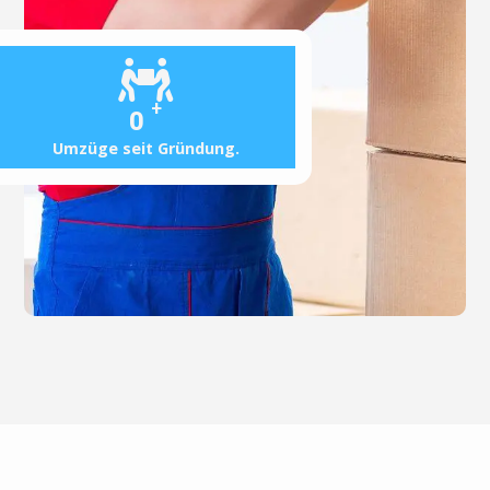
+
0
Umzüge seit Gründung.