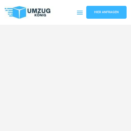
HIER ANFRAGEN
Umzugsunternehmen Karlsruhe
Umzugsservice Karlsruhe