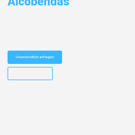
Alcobendas
Entdecken Sie das
#1 Umzugsunternehmen in Karlsruhe
– Ihr
vertrauenswürdiger Begleiter für Umzüge Karlsruhe Alcobendas!
Schnelle Antwort in garantiert unter 2 Minuten: Jetzt
unverbindlichen Kostenvoranschlag erhalten!
Unverbindlich anfragen
+4915792653318