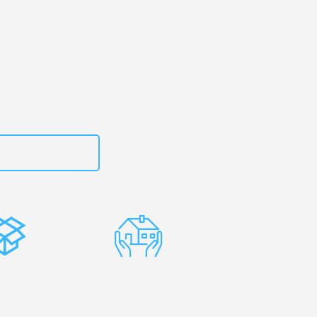
uhe
– Ihr
diz!
zt
15792653318
stenlose
Erfahrene
rpackung
Umzugsprofis