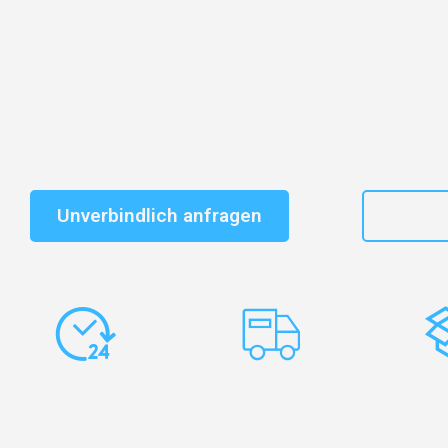
Entdecken Sie das
#1 Umzugsunternehmen in Karlsr
vertrauenswürdiger Begleiter für Umzüge Karlsruhe Cá
Schnelle Antwort in garantiert unter 2 Minuten: Jet
unverbindlichen Kostenvoranschlag erhalten!
Unverbindlich anfragen
+49
Express-
Europaweite
Ko
Abwicklung
Transporte
Ve