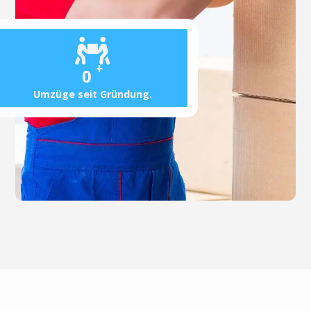
+
0
Umzüge seit Gründung.