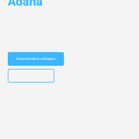
Adana
Entdecken Sie das
#1 Umzugsunternehmen in Karlsruhe
– Ihr
vertrauenswürdiger Begleiter für Umzüge Karlsruhe Adana!
Schnelle Antwort in garantiert unter 2 Minuten: Jetzt
unverbindlichen Kostenvoranschlag erhalten!
Unverbindlich anfragen
+4915792653318