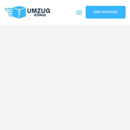
HIER ANFRAGEN
Umzugsunternehmen Karlsruhe
Umzugsservice Karlsruhe