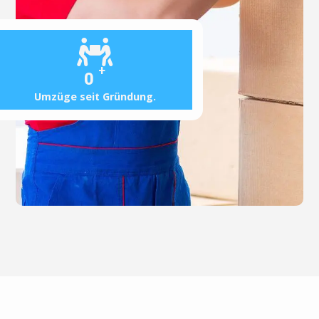
+
0
Umzüge seit Gründung.