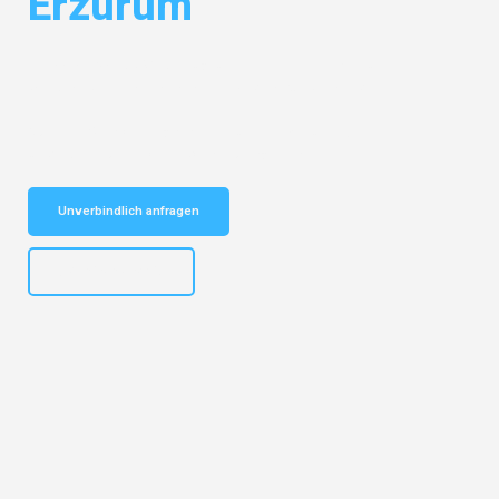
Erzurum
Entdecken Sie das
#1 Umzugsunternehmen in Karlsruhe
– Ihr
vertrauenswürdiger Begleiter für Umzüge Karlsruhe Erzurum!
Schnelle Antwort in garantiert unter 2 Minuten: Jetzt
unverbindlichen Kostenvoranschlag erhalten!
Unverbindlich anfragen
+4915792653318