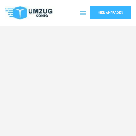
HIER ANFRAGEN
Umzugsunternehmen Karlsruhe
Umzugsservice Karlsruhe