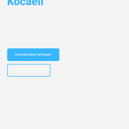
Kocaeli
Entdecken Sie das
#1 Umzugsunternehmen in Karlsruhe
– Ihr
vertrauenswürdiger Begleiter für Umzüge Karlsruhe Kocaeli!
Schnelle Antwort in garantiert unter 2 Minuten: Jetzt
unverbindlichen Kostenvoranschlag erhalten!
Unverbindlich anfragen
+4915792653318