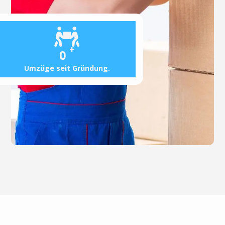
+
0
Umzüge seit Gründung.