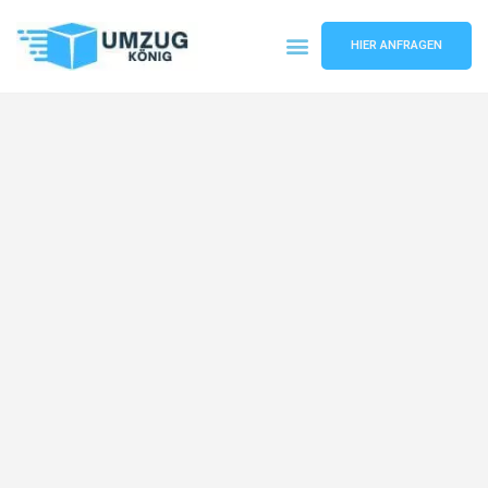
HIER ANFRAGEN
Umzugsunternehmen Karlsruhe
Umzugsservice Karlsruhe