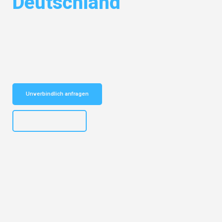
Deutschland
Entdecken Sie das
#1 Umzugsunternehmen in Karlsruhe
– Ihr
vertrauenswürdiger Begleiter für Umzüge Karlsruhe Deutschland!
Schnelle Antwort in garantiert unter 2 Minuten: Jetzt
unverbindlichen Kostenvoranschlag erhalten!
Unverbindlich anfragen
+4915792653318