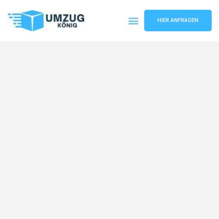
HIER ANFRAGEN
Umzugsunternehmen Karlsruhe
Umzugsservice Karlsruhe