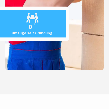
+
0
Umzüge seit Gründung.