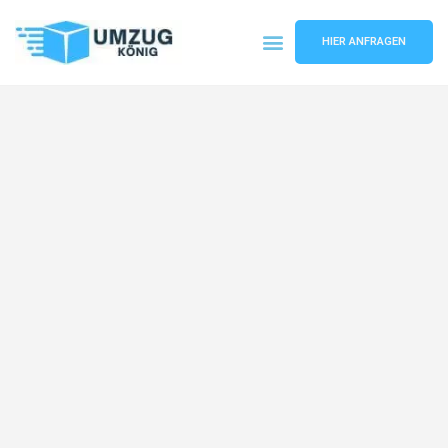
HIER ANFRAGEN
Umzugsunternehmen Karlsruhe
Umzugsservice Karlsruhe