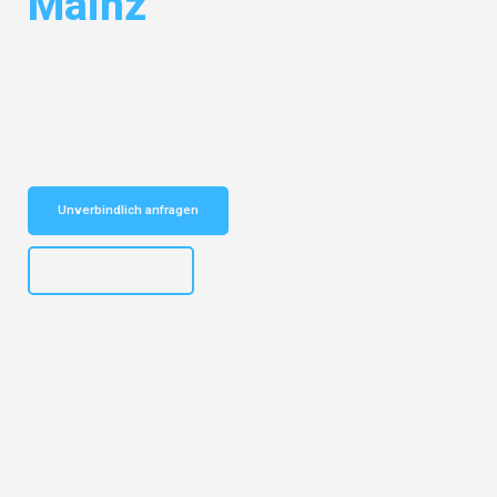
Mainz
Entdecken Sie das
#1 Umzugsunternehmen in Karlsruhe
– Ihr
vertrauenswürdiger Begleiter für Umzüge Karlsruhe Mainz!
Schnelle Antwort in garantiert unter 2 Minuten: Jetzt
unverbindlichen Kostenvoranschlag erhalten!
Unverbindlich anfragen
+4915792653318