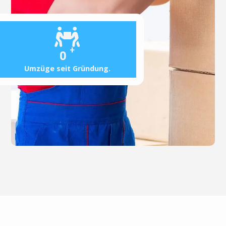
+
0
Umzüge seit Gründung.