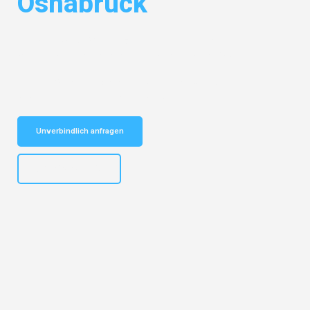
Osnabrück
Entdecken Sie das
#1 Umzugsunternehmen in Karlsruhe
– Ihr
vertrauenswürdiger Begleiter für Umzüge Karlsruhe Osnabrück!
Schnelle Antwort in garantiert unter 2 Minuten: Jetzt
unverbindlichen Kostenvoranschlag erhalten!
Unverbindlich anfragen
+4915792653318