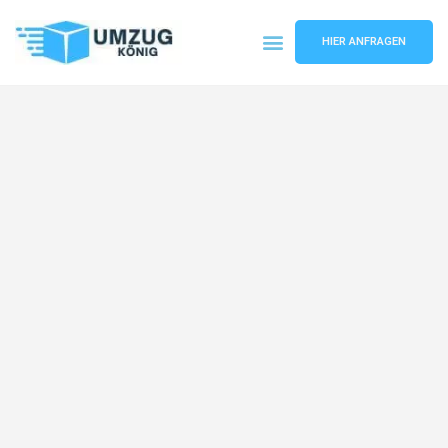
HIER ANFRAGEN
Umzugsunternehmen Karlsruhe
Umzugsservice Karlsruhe