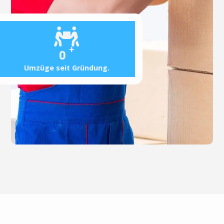
+
0
Umzüge seit Gründung.