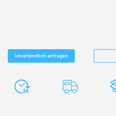
Entdecken Sie das
#1 Umzugsunternehmen in Karlsr
vertrauenswürdiger Begleiter für Umzüge Karlsruhe Kie
Schnelle Antwort in garantiert unter 2 Minuten: Jet
unverbindlichen Kostenvoranschlag erhalten!
Unverbindlich anfragen
+49
Express-
Europaweite
Ko
Abwicklung
Transporte
Ve