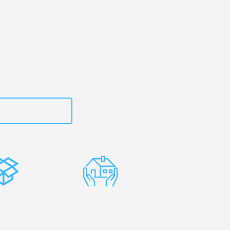
uhe
– Ihr
l!
zt
15792653318
stenlose
Erfahrene
rpackung
Umzugsprofis