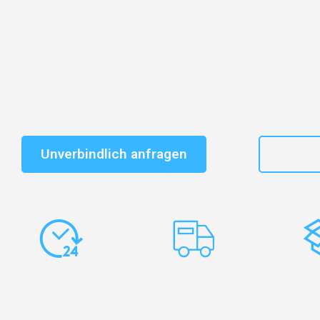
Entdecken Sie das
#1 Umzugsunternehmen in Karlsr
vertrauenswürdiger Begleiter für Umzüge Karlsruhe Si
Schnelle Antwort in garantiert unter 2 Minuten: Jet
unverbindlichen Kostenvoranschlag erhalten!
Unverbindlich anfragen
+49
Express-
Europaweite
Ko
Abwicklung
Transporte
Ve