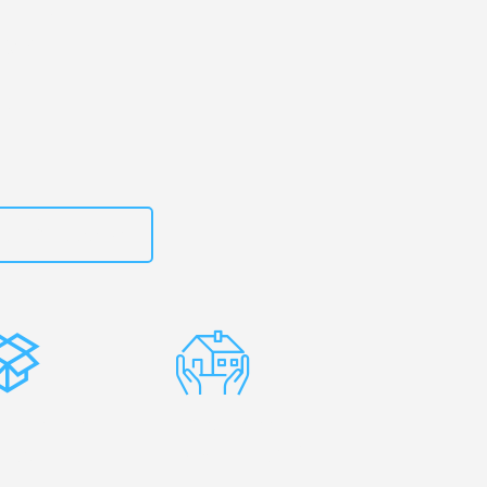
uhe
– Ihr
egen!
zt
15792653318
stenlose
Erfahrene
rpackung
Umzugsprofis