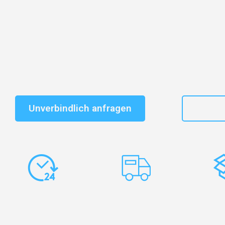
Entdecken Sie das
#1 Umzugsunternehmen in Karlsr
vertrauenswürdiger Begleiter für Umzüge Karlsruhe Aj
Schnelle Antwort in garantiert unter 2 Minuten: Jet
unverbindlichen Kostenvoranschlag erhalten!
Unverbindlich anfragen
+49
Express-
Europaweite
Ko
Abwicklung
Transporte
Ve