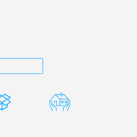
uhe
– Ihr
dovščina!
zt
15792653318
stenlose
Erfahrene
rpackung
Umzugsprofis