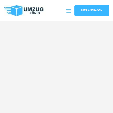
HIER ANFRAGEN
Umzugsunternehmen Karlsruhe
Umzugsservice Karlsruhe