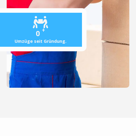
+
0
Umzüge seit Gründung.