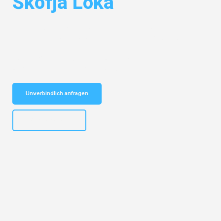
Škofja Loka
Entdecken Sie das
#1 Umzugsunternehmen in Karlsruhe
– Ihr
vertrauenswürdiger Begleiter für Umzüge Karlsruhe Škofja Loka!
Schnelle Antwort in garantiert unter 2 Minuten: Jetzt
unverbindlichen Kostenvoranschlag erhalten!
Unverbindlich anfragen
+4915792653318