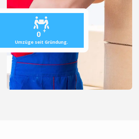
+
0
Umzüge seit Gründung.