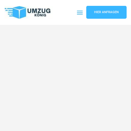
HIER ANFRAGEN
Umzugsunternehmen Karlsruhe
Umzugsservice Karlsruhe