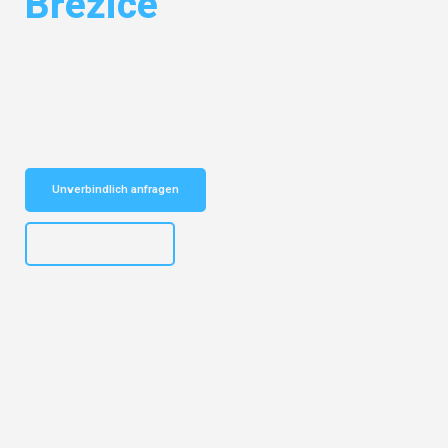
Brežice
Entdecken Sie das
#1 Umzugsunternehmen in Karlsruhe
– Ihr
vertrauenswürdiger Begleiter für Umzüge Karlsruhe Brežice!
Schnelle Antwort in garantiert unter 2 Minuten: Jetzt
unverbindlichen Kostenvoranschlag erhalten!
Unverbindlich anfragen
+4915792653318