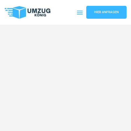
HIER ANFRAGEN
Umzugsunternehmen Karlsruhe
Umzugsservice Karlsruhe