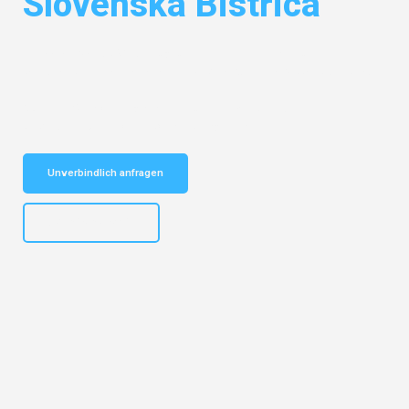
Slovenska Bistrica
Entdecken Sie das
#1 Umzugsunternehmen in Karlsruhe
– Ihr
vertrauenswürdiger Begleiter für Umzüge Karlsruhe Slovenska Bistrica!
Schnelle Antwort in garantiert unter 2 Minuten: Jetzt
unverbindlichen Kostenvoranschlag erhalten!
Unverbindlich anfragen
+4915792653318