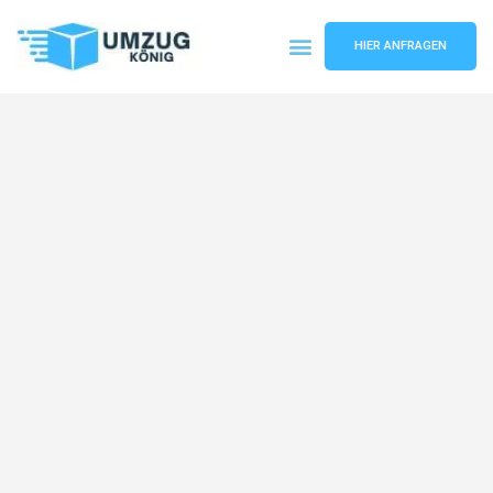
HIER ANFRAGEN
Umzugsunternehmen Karlsruhe
Umzugsservice Karlsruhe