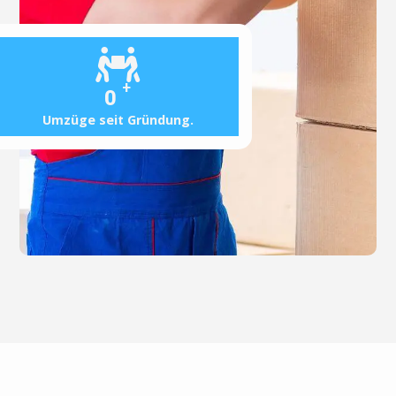
+
0
Umzüge seit Gründung.