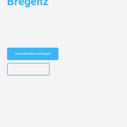
Bregenz
Entdecken Sie das
#1 Umzugsunternehmen in Karlsruhe
– Ihr
vertrauenswürdiger Begleiter für Umzüge Karlsruhe Bregenz!
Schnelle Antwort in garantiert unter 2 Minuten: Jetzt
unverbindlichen Kostenvoranschlag erhalten!
Unverbindlich anfragen
+4915792653318