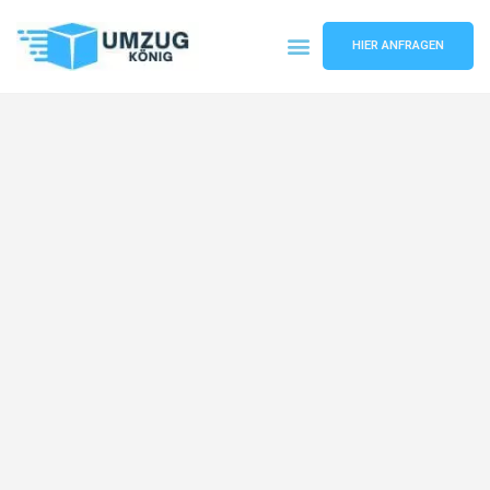
HIER ANFRAGEN
Umzugsunternehmen Karlsruhe
Umzugsservice Karlsruhe