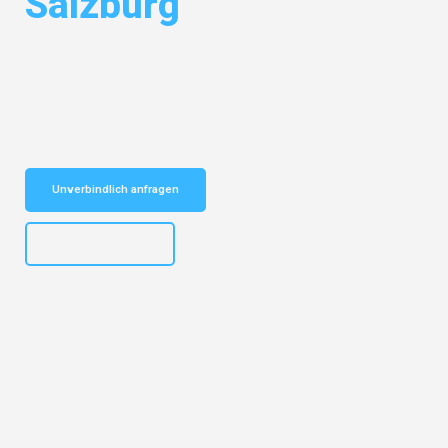
Salzburg
Entdecken Sie das
#1 Umzugsunternehmen in Karlsruhe
– Ihr
vertrauenswürdiger Begleiter für Umzüge Karlsruhe Salzburg!
Schnelle Antwort in garantiert unter 2 Minuten: Jetzt
unverbindlichen Kostenvoranschlag erhalten!
Unverbindlich anfragen
+4915792653318