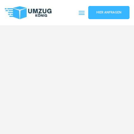
HIER ANFRAGEN
Umzugsunternehmen Karlsruhe
Umzugsservice Karlsruhe