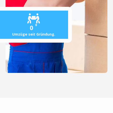
+
0
Umzüge seit Gründung.