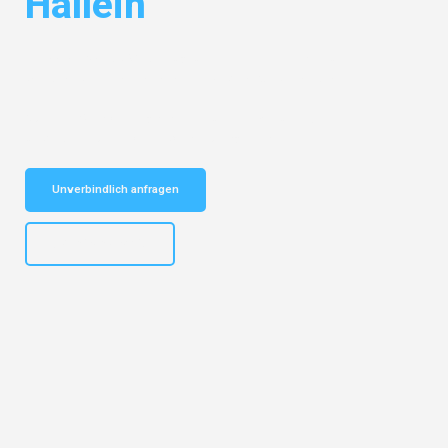
Hallein
Entdecken Sie das
#1 Umzugsunternehmen in Karlsruhe
– Ihr
vertrauenswürdiger Begleiter für Umzüge Karlsruhe Hallein!
Schnelle Antwort in garantiert unter 2 Minuten: Jetzt
unverbindlichen Kostenvoranschlag erhalten!
Unverbindlich anfragen
+4915792653318